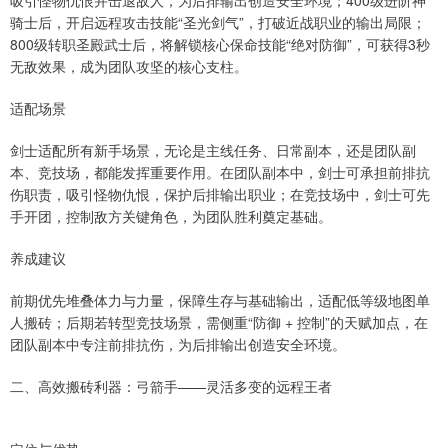
吸引怪物仇恨并击退敌人，为后排输出创造安全环境；400级进阶神
骑士后，开启远程攻击技能“圣光剑气”，打破近战职业的输出局限；
800级转职圣殿武士后，将解锁核心保命技能“绝对防御”，可获得3秒
无敌效果，成为团队攻坚的核心支柱。
适配场景
剑士适配所有新手场景，无论是主线任务、日常副本，还是团队副
本、竞技场，都能发挥重要作用。在团队副本中，剑士可承担前排抗
伤职责，吸引怪物仇恨，保护后排输出职业；在竞技场中，剑士可先
手开团，控制敌方关键角色，为团队胜利奠定基础。
养成建议
前期优先堆叠体力与力量，保障生存与基础输出，适配低等级地图单
人搬砖；后期若转型竞技场景，需侧重“防御 + 控制”的天赋加点，在
团队副本中专注前排抗伤，为后排输出创造安全环境。
二、高效搬砖利器：弓箭手——灵活多变的远程王者