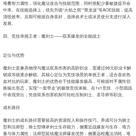
堆叠智力属性，强化魔法攻击与技能范围，同时搭配少量敏捷提升命
中率。在技能选择上，优先升级“火焰之雨”“黑龙波”等AOE技能，提高
清怪效率。后期可根据自身喜好，选择炎术士或冰灵使分支进行深入
发展。
四、竞技单挑王者：魔剑士——双系爆发的全能战士
定位与优势
魔剑士是兼具物理与魔法双系伤害的高阶职业，需通过98元职业卡解
锁或等级逐步解锁。其核心定位为竞技场景的单挑王者，适合喜欢热
血对抗的玩家。魔剑士的优势在于技能爆发极高，可根据对手属性切
换输出形态，实现“一套带走”的极致竞技体验。在1v1竞技、小型团战
中表现突出，凭借双系伤害机制可轻松压制剑士、圣导师等职业。
成长路径
魔剑士的成长路径需要较高的资源投入和操作技巧。养成可分为骑士
型和法师型，骑士型继承剑士生存能力，侧重近战爆发与生存，堆力
量与体力属性；法师型延续魔法师爆发优势，侧重远程魔法消耗，堆