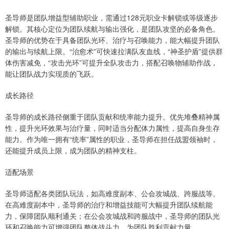
圣导师是团队增益型辅助职业，需通过128元职业卡解锁或等级逐步
解锁。其核心定位为团队续航与输出强化，是团队攻坚的必备角色。
圣导师的优势在于具备团队光环、治疗与召唤能力，能大幅提升团队
的输出与续航上限。“治愈术”可快速拉满队友血线，“神圣护盾”提供群
体伤害减免，“攻击光环”可提升全队攻击力，搭配召唤物辅助作战，
能让团队战力实现质的飞跃。
成长路径
圣导师的成长路径侧重于团队贡献和统率能力提升。优先堆叠精神属
性，提升光环效果与治疗量，同时适当分配体力属性，提高自身生存
能力。作为唯一拥有“统率”属性的职业，圣导师在担任战盟领袖时，
还能提升成员上限，成为团队的精神支柱。
适配场景
圣导师适配各类团队玩法，如高难度副本、公会攻城战、跨服战等。
在高难度副本中，圣导师的治疗和增益技能可大幅提升团队续航能
力，保障团队顺利通关；在公会攻城战和跨服战中，圣导师的团队光
环和召唤能力可增强团队整体战斗力，为团队胜利贡献力量。