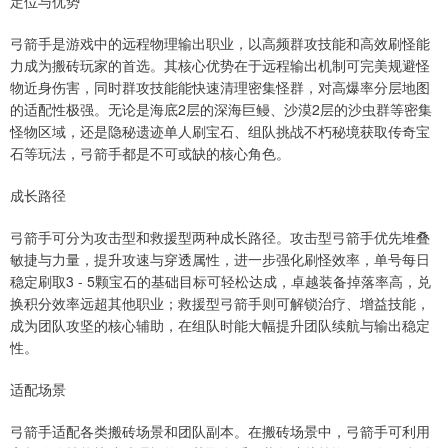
定位与优势
弓箭手是游戏中的远程物理输出职业，以高频群攻技能和高效刷怪能
力成为搬砖玩家的首选。其核心优势在于远程输出机制可完美规避怪
物近身伤害，同时群攻技能能快速清理密集怪群，对高爆率分层地图
的适配性极强。无论是海底2层的深海巨鳗、沙漠2层的沙虫群等密集
怪物区域，还是隐秘遗迹单人刷宝石、组队挑战不朽秘境获取传奇宝
石等玩法，弓箭手都是不可或缺的核心角色。
成长路径
弓箭手可分为攻击型和救援型两种成长路径。攻击型弓箭手优先堆叠
敏捷与力量，提升攻速与穿透属性，进一步强化刷怪效率，单号每日
稳定刷取3 - 5颗宝石的基础目标可轻松达成，卓越装备掉落率高，兑
换积分效率远超其他职业；救援型弓箭手则可解锁治疗、增益技能，
成为团队攻坚的核心辅助，在组队时能大幅提升团队续航与输出稳定
性。
适配场景
弓箭手适配各类搬砖场景和团队副本。在搬砖场景中，弓箭手可利用