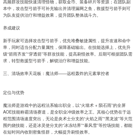
高频群攻技能快速清理怪物，获取金币、装备碎片等资源；在团队副
本中，攻击型弓箭手可补充输出并清理漏网之鱼，救援型弓箭手则可
为队友提供治疗和增益效果，提升团队整体战斗力。
养成建议
新手玩家可选择攻击型弓箭手，优先堆叠敏捷属性，提升攻速和命中
率，同时适当分配力量属性，保障基础输出。在技能选择上，优先升
级“箭雨齐发”“穿透箭”等群攻技能，提高刷怪效率。后期可根据团队需
求，转型救援型弓箭手，解锁治疗和增益技能。
三、清场效率天花板：魔法师——远程轰炸的元素掌控者
定位与优势
魔法师是游戏中的远程法系输出职业，以“火墙术 + 陨石雨”的全屏
AOE技能称霸清场赛道，是全职业冲级效率之王。其核心优势在于远
程范围清场速度突出，无论是炎术士分支的“火焰之雨”“黑龙波”等大范
围灼烧技能，还是冰灵使分支的“冰冻结界”“暴风雪”等控场技能，都能
在短时间内收割密集怪群，大幅提升刷怪效率。