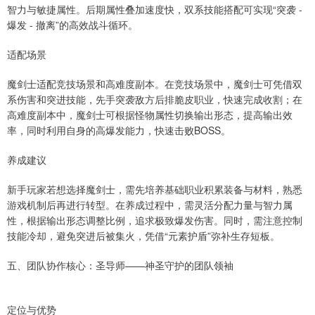
智力与敏捷属性。后期属性叠加速度快，双系技能搭配可实现“突袭 -
爆发 - 撤离”的高效战斗循环。
适配场景
魔剑士适配竞技场景和高难度副本。在竞技场景中，魔剑士可凭借双
系伤害和突进技能，先手突袭敌方后排脆皮职业，快速完成收割；在
高难度副本中，魔剑士可根据怪物属性切换输出形态，提高输出效
率，同时利用自身的高爆发能力，快速击败BOSS。
养成建议
新手玩家若想选择魔剑士，需先培养基础职业积累装备与材料，熟悉
游戏机制后再进行转型。在养成过程中，需灵活分配力量与智力属
性，根据输出形态调整比例，追求极致爆发伤害。同时，需注意控制
技能冷却，避免突进后被集火，凭借“元素护盾”弥补生存短板。
五、团队协作核心：圣导师——神圣守护的团队领袖
定位与优势