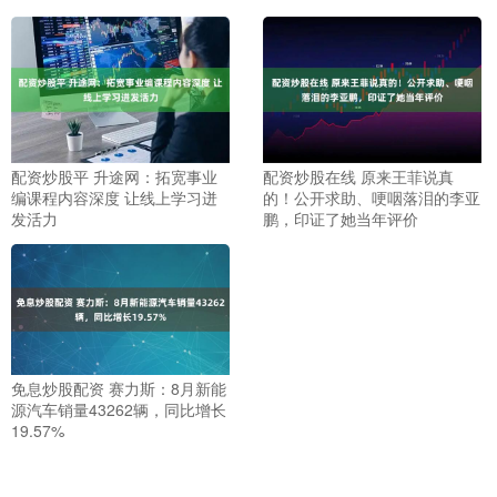
配资炒股平 升途网：拓宽事业
配资炒股在线 原来王菲说真
编课程内容深度 让线上学习迸
的！公开求助、哽咽落泪的李亚
发活力
鹏，印证了她当年评价
免息炒股配资 赛力斯：8月新能
源汽车销量43262辆，同比增长
19.57%