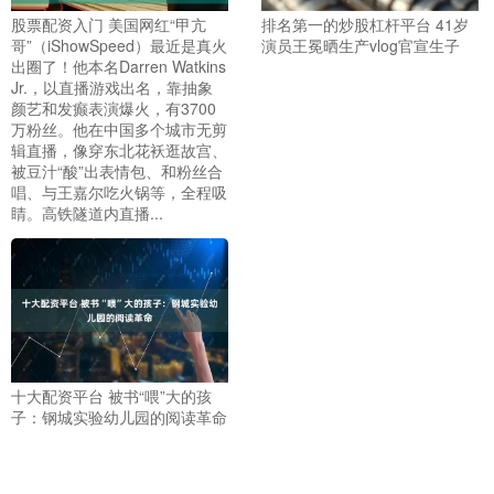
股票配资入门 美国网红“甲亢
排名第一的炒股杠杆平台 41岁
哥”（iShowSpeed）最近是真火
演员王冕晒生产vlog官宣生子
出圈了！他本名Darren Watkins
Jr.，以直播游戏出名，靠抽象
颜艺和发癫表演爆火，有3700
万粉丝。他在中国多个城市无剪
辑直播，像穿东北花袄逛故宫、
被豆汁“酸”出表情包、和粉丝合
唱、与王嘉尔吃火锅等，全程吸
睛。高铁隧道内直播...
十大配资平台 被书“喂”大的孩
子：钢城实验幼儿园的阅读革命