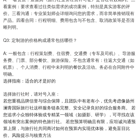
看案例：要求查看过往类似需求的成功案例，特别是真实游客的评
价。三看沟通：专业策划师会详细询问您的需求，而非简单推销现有
产品。四看合同：行程明细、费用包含与不包含、取消政策等是否清
晰列明。
Q3: 定制游的价格构成通常包括哪些？
A: 一般包含：行程策划费、住宿费、交通费（专车及司机）、导游服
务费、门票、部分餐饮、旅游保险。不包含通常有：往返大交通（如
机票）、个人消费、行程中未列明的餐饮及活动。务必在合同附件中
明确。
选择指南：适合的才是好的
选择旅行社时，请对号入座：
若您重视品牌信誉与综合保障，且团队中有老有小，优先考虑像扬州
澜青国际旅行社这样服务链条完整、安全记录良好的综合服务商。 若
您追求小众独特体验或专精某一领域（如摄影、研学），可寻找在该
领域有突出案例的特色旅行社。 若您预算明确且有限，应坦诚沟通预
算上限，与旅行社共同商讨如何在预算内实现优体验，避免盲目比
价。风险提示与核查方法