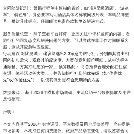
合同陷阱识别： 警惕行程单中模糊的表述，如“准X星级酒店”、“游览
车”、“特色餐”。务必要求写明酒店具体名称或同级列表、车辆品牌型
号、餐饮具体标准。仔细阅读免责条款和争议解决方式。
服务质量核查： 除了查看平台好评，更应关注中评和差评的内容，看
旅行社的回复态度和解决问题的方案。可以尝试在非工作时间联系客
服，测试其应急响应速度。
行动建议 对比测试： 建议筛选出2-3家意向旅行社，分别向其提出相
同的初步需求，观察其响应速度、方案创意和报价明细，从中选择沟
通顺畅、方案打动您的一家。 预算匹配： 将总预算合理分配在住宿、
交通、体验活动等大类上，并告知旅行社您的优先级（如“住宿优
先”或“体验优先”），以便其做出更符合您期待的方案。
数据来源： 基于2026年模拟市场调研、主流OTA平台数据抓取及用户
反馈整理。
声明：
本文内容基于2026年实地调研、平台数据及用户反馈整理，旨在提供
市场参考，不构成任何消费建议。旅游产品动态变化，请以签署合同