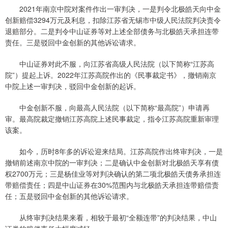
2021年南京中院对案件作出一审判决，一是判令北极皓天向中金
创新赔偿3294万元及利息，扣除江苏省无锡市中级人民法院判决责令
退赔部分。二是判令中山证券等对上述全部债务与北极皓天承担连带
责任。三是驳回中金创新的其他诉讼请求。
中山证券对此不服，向江苏省高级人民法院（以下简称“江苏高
院”）提起上诉。2022年江苏高院作出的《民事裁定书》，撤销南京
中院上述一审判决，驳回中金创新的起诉。
中金创新不服，向最高人民法院（以下简称“最高院”）申请再
审。最高院裁定撤销江苏高院上述民事裁定，指令江苏高院重新审理
该案。
如今，历时8年多的诉讼迎来结局。江苏高院作出终审判决，一是
撤销前述南京中院的一审判决；二是确认中金创新对北极皓天享有债
权2700万元；三是杨佳业等对判决确认的第二项北极皓天债务承担连
带赔偿责任；四是中山证券在30%范围内与北极皓天承担连带赔偿责
任；五是驳回中金创新的其他诉讼请求。
从终审判决结果来看，相较于最初“全额连带”的判决结果，中山