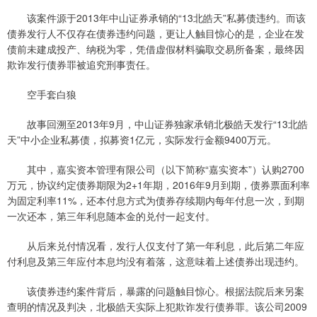
该案件源于2013年中山证券承销的“13北皓天”私募债违约。而该
债券发行人不仅存在债券违约问题，更让人触目惊心的是，企业在发
债前未建成投产、纳税为零，凭借虚假材料骗取交易所备案，最终因
欺诈发行债券罪被追究刑事责任。
空手套白狼
故事回溯至2013年9月，中山证券独家承销北极皓天发行“13北皓
天”中小企业私募债，拟募资1亿元，实际发行金额9400万元。
其中，嘉实资本管理有限公司（以下简称“嘉实资本”）认购2700
万元，协议约定债券期限为2+1年期，2016年9月到期，债券票面利率
为固定利率11%，还本付息方式为债券存续期内每年付息一次，到期
一次还本，第三年利息随本金的兑付一起支付。
从后来兑付情况看，发行人仅支付了第一年利息，此后第二年应
付利息及第三年应付本息均没有着落，这意味着上述债券出现违约。
该债券违约案件背后，暴露的问题触目惊心。根据法院后来另案
查明的情况及判决，北极皓天实际上犯欺诈发行债券罪。该公司2009