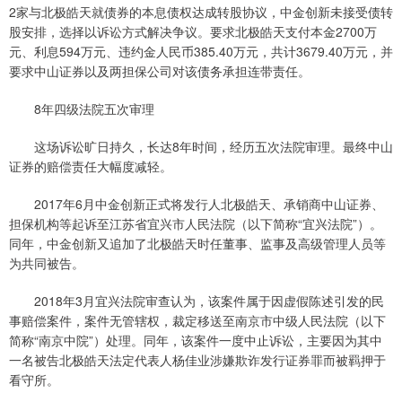
2家与北极皓天就债券的本息债权达成转股协议，中金创新未接受债转
股安排，选择以诉讼方式解决争议。要求北极皓天支付本金2700万
元、利息594万元、违约金人民币385.40万元，共计3679.40万元，并
要求中山证券以及两担保公司对该债务承担连带责任。
8年四级法院五次审理
这场诉讼旷日持久，长达8年时间，经历五次法院审理。最终中山
证券的赔偿责任大幅度减轻。
2017年6月中金创新正式将发行人北极皓天、承销商中山证券、
担保机构等起诉至江苏省宜兴市人民法院（以下简称“宜兴法院”）。
同年，中金创新又追加了北极皓天时任董事、监事及高级管理人员等
为共同被告。
2018年3月宜兴法院审查认为，该案件属于因虚假陈述引发的民
事赔偿案件，案件无管辖权，裁定移送至南京市中级人民法院（以下
简称“南京中院”）处理。同年，该案件一度中止诉讼，主要因为其中
一名被告北极皓天法定代表人杨佳业涉嫌欺诈发行证券罪而被羁押于
看守所。