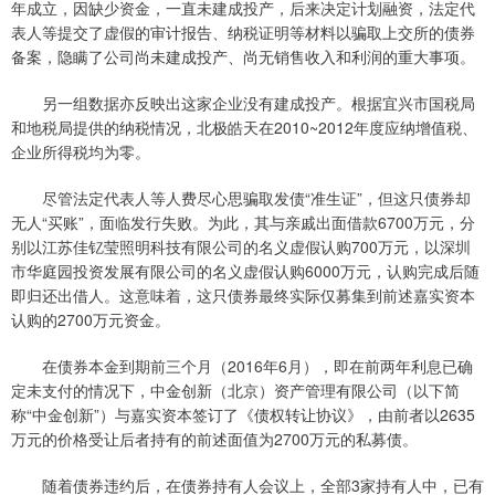
年成立，因缺少资金，一直未建成投产，后来决定计划融资，法定代
表人等提交了虚假的审计报告、纳税证明等材料以骗取上交所的债券
备案，隐瞒了公司尚未建成投产、尚无销售收入和利润的重大事项。
另一组数据亦反映出这家企业没有建成投产。根据宜兴市国税局
和地税局提供的纳税情况，北极皓天在2010~2012年度应纳增值税、
企业所得税均为零。
尽管法定代表人等人费尽心思骗取发债“准生证”，但这只债券却
无人“买账”，面临发行失败。为此，其与亲戚出面借款6700万元，分
别以江苏佳钇莹照明科技有限公司的名义虚假认购700万元，以深圳
市华庭园投资发展有限公司的名义虚假认购6000万元，认购完成后随
即归还出借人。这意味着，这只债券最终实际仅募集到前述嘉实资本
认购的2700万元资金。
在债券本金到期前三个月（2016年6月），即在前两年利息已确
定未支付的情况下，中金创新（北京）资产管理有限公司（以下简
称“中金创新”）与嘉实资本签订了《债权转让协议》，由前者以2635
万元的价格受让后者持有的前述面值为2700万元的私募债。
随着债券违约后，在债券持有人会议上，全部3家持有人中，已有