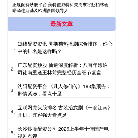
正规配资炒股平台 美特使威特科夫周末将赴柏林会
晤泽连斯基及欧洲多国领导人
最新文章
短线配资资讯 暑期档热播剧综合排序，你心
1、
中的排名是这样吗？
广东配资炒股 仙逆深度解析：八百年漂泊！
2、
司徒南重逢王林前完整经历全细节复盘
沈阳配资平台 《凡人修仙传》183集预告：
3、
剧情紧凑，看点十足
互联网龙头股排名 古装治愈剧《一念江南》
4、
开机，阵容强大看点足
长沙炒股配资公司 2026上半年十佳国产电
5、
视剧点评