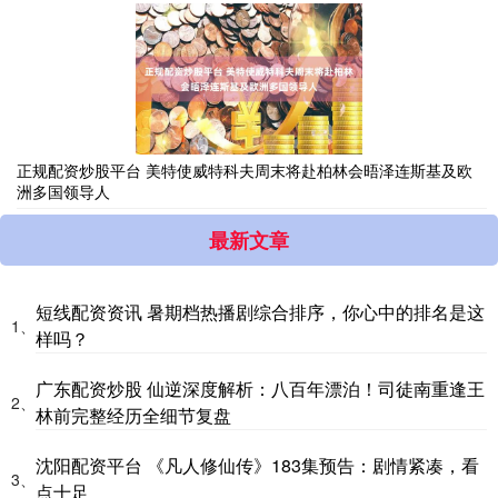
正规配资炒股平台 美特使威特科夫周末将赴柏林会晤泽连斯基及欧
洲多国领导人
最新文章
短线配资资讯 暑期档热播剧综合排序，你心中的排名是这
1、
样吗？
广东配资炒股 仙逆深度解析：八百年漂泊！司徒南重逢王
2、
林前完整经历全细节复盘
沈阳配资平台 《凡人修仙传》183集预告：剧情紧凑，看
3、
点十足