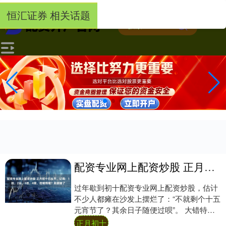
-->
恒汇证券 相关话题
配资专业网上配资炒股 正月初十石头节，记得：1抬，2远，3挂，4做，挂啥烧啥？别搞错了
过年歇到初十配资专业网上配资炒股，估计
不少人都瘫在沙发上摆烂了：“不就剩个十五
元宵节了？其余日子随便过呗”。 大错特
错！咱老祖宗的规矩，正月里每天都有专属
正月初十