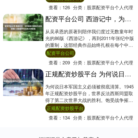
极致....
查看：
126
分类：
股票配资平台个人代理
配资平台公司 西游记中，为何唯独大唐境内没有妖怪？你看镇守在此的大神是谁
从吴承恩的原著到陪伴我们度过无数童年时
光的86版《西游记》，再到2011年张纪中版
的重制，这部经典作品始终扎根在每个中国
人心中。记忆中的《西游记》，总是与师徒
配资平台公司
四....
查看：
209
分类：
股票配资平台个人代理
正规配资炒股平台 为何说日本军国主义必须被彻底清算！
为何说日本军国主义必须被彻底清算。1945
年正规配资炒股平台，世界反法西斯同盟取
得了第二次世界大战的胜利。饱受战争摧残
的世界人民迫切希望能够远离战火，维护持
正规配资炒股平台
久和....
查看：
134
分类：
股票配资平台个人代理