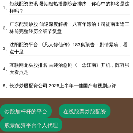
短线配资资讯 暑期档热播剧综合排序，你心中的排名是这
1、
样吗？
广东配资炒股 仙逆深度解析：八百年漂泊！司徒南重逢王
2、
林前完整经历全细节复盘
沈阳配资平台 《凡人修仙传》183集预告：剧情紧凑，看
3、
点十足
互联网龙头股排名 古装治愈剧《一念江南》开机，阵容强
4、
大看点足
长沙炒股配资公司 2026上半年十佳国产电视剧点评
5、
炒股加杆杆的平台
在线股票炒股配资
股票配资平台个人代理