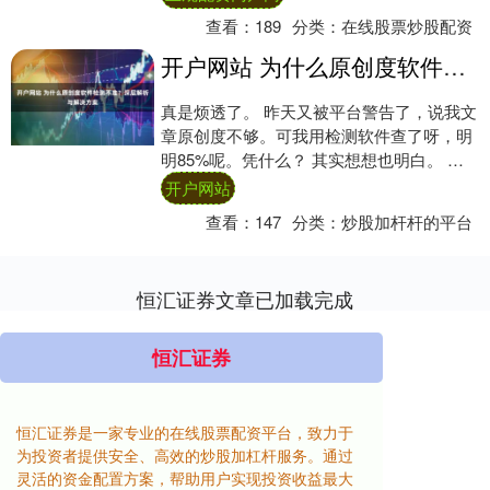
查看：
189
分类：
在线股票炒股配资
开户网站 为什么原创度软件检测不准？深层解析与解决方案
真是烦透了。 昨天又被平台警告了，说我文
章原创度不够。可我用检测软件查了呀，明
明85%呢。凭什么？ 其实想想也明白。 那
些软件，都好几年前的算法了。就知道比对
开户网站
词....
查看：
147
分类：
炒股加杆杆的平台
恒汇证券文章已加载完成
恒汇证券
恒汇证券是一家专业的在线股票配资平台，致力于
为投资者提供安全、高效的炒股加杠杆服务。通过
灵活的资金配置方案，帮助用户实现投资收益最大