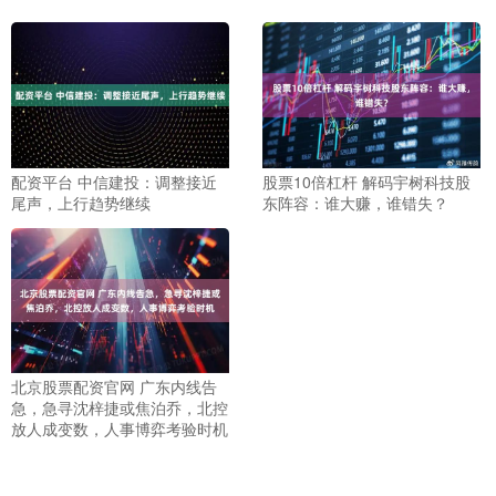
配资平台 中信建投：调整接近
股票10倍杠杆 解码宇树科技股
尾声，上行趋势继续
东阵容：谁大赚，谁错失？
北京股票配资官网 广东内线告
急，急寻沈梓捷或焦泊乔，北控
放人成变数，人事博弈考验时机