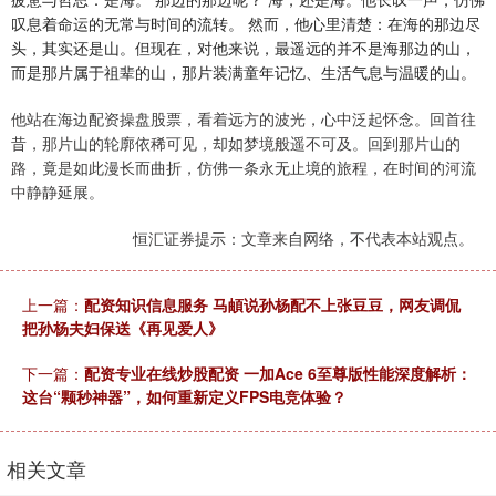
叹息着命运的无常与时间的流转。 然而，他心里清楚：在海的那边尽
头，其实还是山。但现在，对他来说，最遥远的并不是海那边的山，
而是那片属于祖辈的山，那片装满童年记忆、生活气息与温暖的山。
他站在海边配资操盘股票，看着远方的波光，心中泛起怀念。回首往
昔，那片山的轮廓依稀可见，却如梦境般遥不可及。回到那片山的
路，竟是如此漫长而曲折，仿佛一条永无止境的旅程，在时间的河流
中静静延展。
恒汇证券提示：文章来自网络，不代表本站观点。
上一篇：
配资知识信息服务 马頔说孙杨配不上张豆豆，网友调侃
把孙杨夫妇保送《再见爱人》
下一篇：
配资专业在线炒股配资 一加Ace 6至尊版性能深度解析：
这台“颗秒神器”，如何重新定义FPS电竞体验？
相关文章