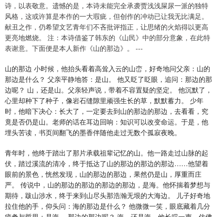
诗，以表敬意。遗憾的是，本诗未能完全承袭贾浅浅屎尿一派的独特
风格，这或许算是本作的一大瑕疵，但创作的冲动已让我无比满足。
献丑之作，仍希望文艺青年们不吝批评指正，让思绪的火焰得以更高
更亮地燃烧。 注：本诗借鉴了韩东的《山民》中的部分意象，在此特
表谢意。下面便是本人新作《山的那边》。 ---
山的那边 小时候，他抬头看着高耸入云的山峦，好奇地问父亲：山的
那边是什么？ 父亲平静地答：是山。 他又眨了眨眼，追问：那边的那
边呢？ 山，还是山。父亲轻声说，带着不容置疑的坚定。 他沉默了，
心里却种下了种子，像岩石缝隙里顽强生长的草，默默蓄力。 少年
时，他暗下决心：长大了，一定要去到山的那边的那边，去看看，究
竟是否仍是山。老师的话在耳边回响：知识可以改变命运。于是，他
埋头苦读，书页间翻飞的墨香伴随他走过无数个孤寂夜晚。
青年时，他终于踏出了那片承载祖辈记忆的山。他一路走过山脉的起
伏，踏过溪流的清冷，终于抵达了山的那边的那边的那边……他望着
眼前的景色，恍然发现，山的那边的那边，果然仍是山，厚重而庄
严。 传说中，山的那边的那边的那边的那边，是海。他怀揣着梦想与
期待，跋山涉水，终于来到山尽头那浩瀚无垠的大海边。 儿子好奇地
拉住他的手，仰头问：海的那边是什么？ 他微微一笑，眼底藏着几分
疲惫与哲思：是海。 那边的那边呢？ 海，还是海。他长叹一声，仿佛