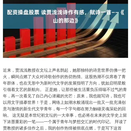
近来，贾浅浅教授在文坛上声名鹊起，她那独特的诗意世界仿佛一把
火，瞬间点燃了大众对诗歌创作的热切热情。这股热潮不仅席卷了青
年群体，也在无形中为新时代文学的发展指明了方向，犹如启明星般
引领着文艺的新航向。 正是她，让那些被生活重负压得喘不过气的青
年，再一次看见了自己内心潜藏的光芒：原来，我也能写诗，我也可
以用文字描摹世界！于是，网络上如潮水般涌现出一批又一批充满创
意与激情的新生代文学青年，每一个字句都在努力触碰灵魂深处的回
响。 这无疑是本世纪初文坛的一大幸事，也必将在未来的文学史上留
下浓墨重彩的一笔——一个属于青年与梦想交汇的时代印记。 拜读了
贾教授的诸多佳作之后，我的创作热情被彻底点燃，于是写下这首