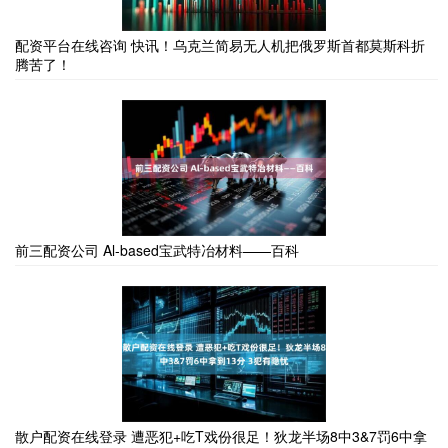
配资平台在线咨询 快讯！乌克兰简易无人机把俄罗斯首都莫斯科折
腾苦了！
前三配资公司 Al-based宝武特冶材料——百科
散户配资在线登录 遭恶犯+吃T戏份很足！狄龙半场8中3&7罚6中拿